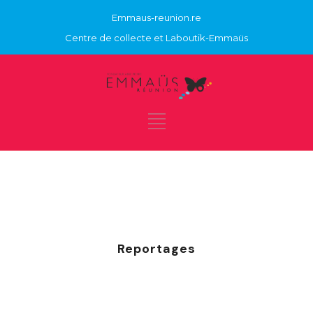
Emmaus-reunion.re
Centre de collecte et Laboutik-Emmaüs
Category
Reportages