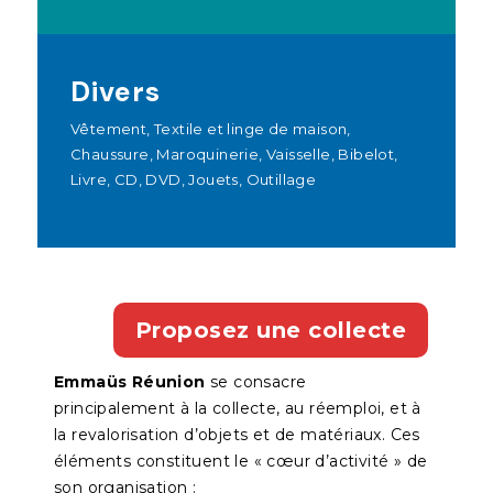
Divers
Vêtement, Textile et linge de maison,
Chaussure, Maroquinerie, Vaisselle, Bibelot,
Livre, CD, DVD, Jouets, Outillage
Proposez une collecte
Emmaüs Réunion
se consacre
principalement à la collecte, au réemploi, et à
la revalorisation d’objets et de matériaux. Ces
éléments constituent le « cœur d’activité » de
son organisation :